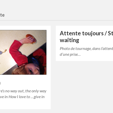
nte
Attente toujours / St
waiting
Photo de tournage, dans l’atten
d’une prise…
n
e’s no way out, the only way
ive in How I love to …give in