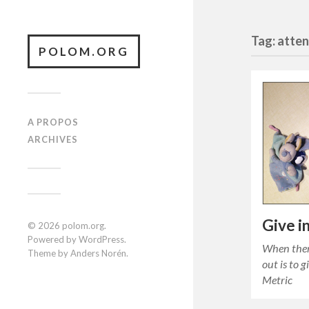
Tag: atte
POLOM.ORG
A PROPOS
ARCHIVES
Give i
© 2026
polom.org
.
Powered by
WordPress
.
When ther
Theme by
Anders Norén
.
out is to g
Metric