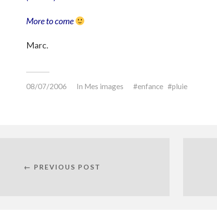
More to come
Marc.
08/07/2006
In
Mes images
enfance
pluie
← PREVIOUS POST