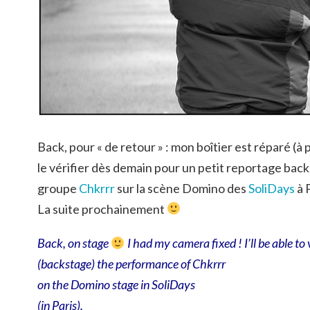
Back, pour « de retour » : mon boîtier est réparé (à 
le vérifier dès demain pour un petit reportage back
groupe
Chkrrr
sur la scène Domino des
SoliDays
à P
La suite prochainement
Back, on stage
I had my camera fixed ! I’ll be able to
(backstage) the performance of
Chkrrr
on the Domino stage in
SoliDays
(in Paris).