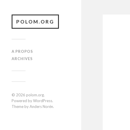
POLOM.ORG
A PROPOS
ARCHIVES
© 2026
polom.org
.
Powered by
WordPress
.
Theme by
Anders Norén
.