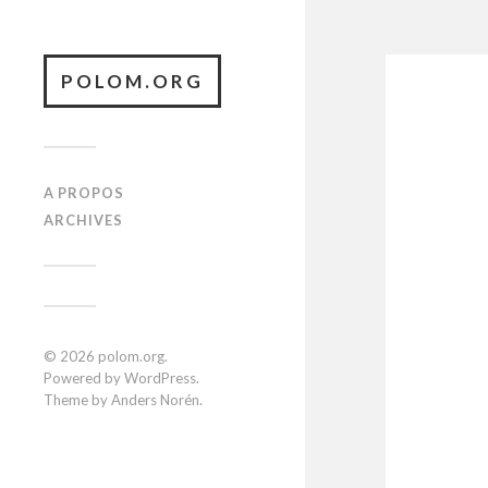
POLOM.ORG
A PROPOS
ARCHIVES
© 2026
polom.org
.
Powered by
WordPress
.
Theme by
Anders Norén
.