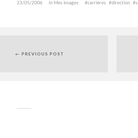
23/05/2006
In
Mes images
carrières
direction
s
← PREVIOUS POST