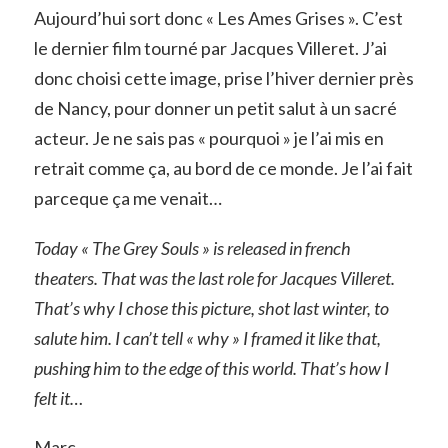
Aujourd’hui sort donc « Les Ames Grises ». C’est
le dernier film tourné par Jacques Villeret. J’ai
donc choisi cette image, prise l’hiver dernier près
de Nancy, pour donner un petit salut à un sacré
acteur. Je ne sais pas « pourquoi » je l’ai mis en
retrait comme ça, au bord de ce monde. Je l’ai fait
parceque ça me venait…
Today « The Grey Souls » is released in french
theaters. That was the last role for Jacques Villeret.
That’s why I chose this picture, shot last winter, to
salute him. I can’t tell « why » I framed it like that,
pushing him to the edge of this world. That’s how I
felt it…
Marc.