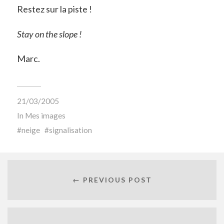
Restez sur la piste !
Stay on the slope !
Marc.
21/03/2005
In
Mes images
neige
signalisation
← PREVIOUS POST