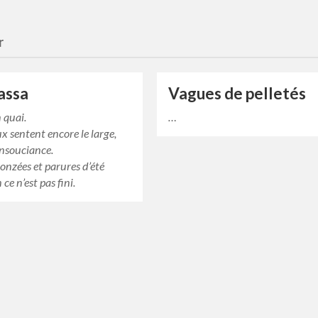
r
assa
Vagues de pelletés
n quai.
…
x sentent encore le large,
insouciance.
nzées et parures d’été
 ce n’est pas fini.