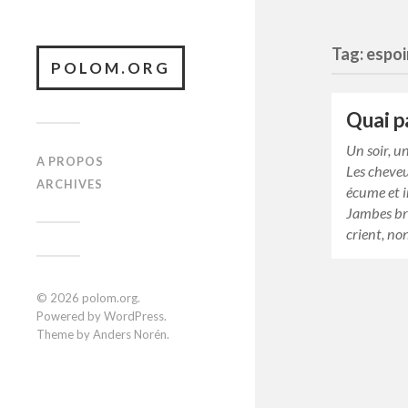
Tag: espoi
POLOM.ORG
Quai p
Un soir, u
A PROPOS
Les cheveu
ARCHIVES
écume et 
Jambes bro
crient, non
© 2026
polom.org
.
Powered by
WordPress
.
Theme by
Anders Norén
.