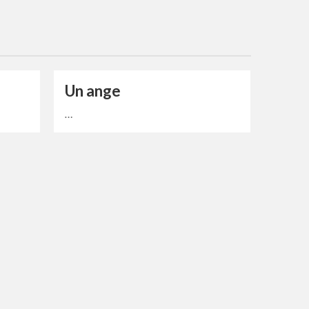
Un ange
…